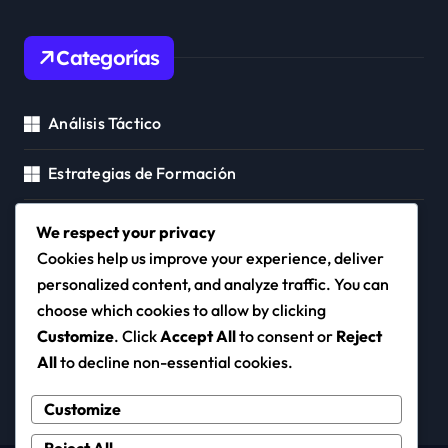
Categorías
Análisis Táctico
Estrategias de Formación
Posicionamiento del Jugador
We respect your privacy
Cookies help us improve your experience, deliver
personalized content, and analyze traffic. You can
choose which cookies to allow by clicking
capcom-town.es
Customize
. Click
Accept All
to consent or
Reject
All
to decline non-essential cookies.
Customize
Reject All