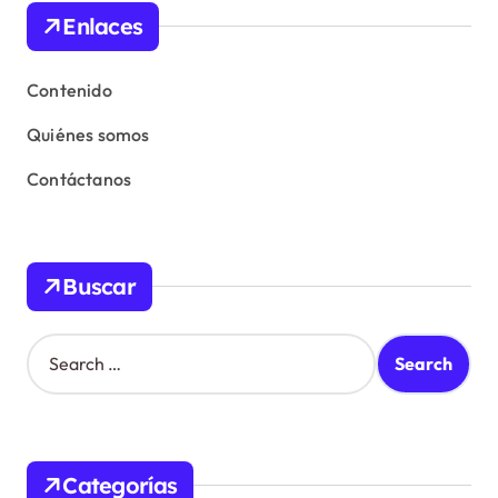
Enlaces
Contenido
Quiénes somos
Contáctanos
Buscar
S
e
a
r
c
h
Categorías
f