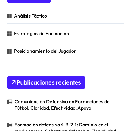
o
r
Análisis Táctico
:
Estrategias de Formación
Posicionamiento del Jugador
Publicaciones recientes
Comunicación Defensiva en Formaciones de
Fútbol: Claridad, Efectividad, Apoyo
Formación defensiva 4-3-2-1: Dominio en el
mediocampo, Cobertura defensiva, Flexibilidad