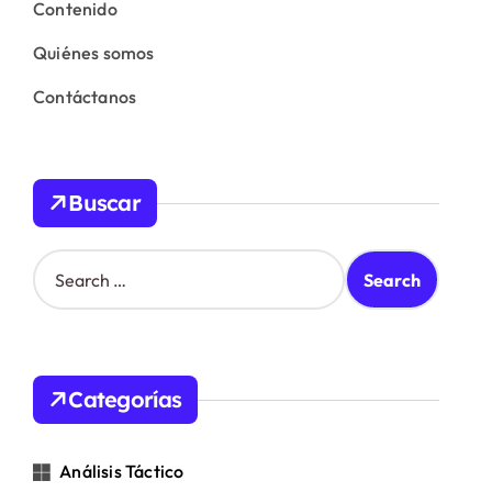
Contenido
Quiénes somos
Contáctanos
Buscar
S
e
a
r
c
h
Categorías
f
o
r
Análisis Táctico
: