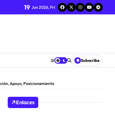
19
Jun 2026, Fri
poyo
n
Subscribe
ución, Apoyo, Posicionamiento
Enlaces