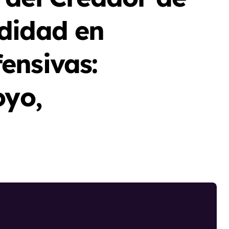
didad en
ensivas:
oyo,