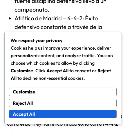
fuerte disciplina defensiva llevó a un
campeonato.
Atlético de Madrid – 4-4-2: Éxito
defensivo constante a través de la
compactación y la presión.
We respect your privacy
Leicester City 2015-2016 – 4-4-2:
Cookies help us improve your experience, deliver
Campeones inesperados con una sólida
personalized content, and analyze traffic. You can
base defensiva.
choose which cookies to allow by clicking
Customize
. Click
Accept All
to consent or
Reject
Efectividad comparativa de las
All
to decline non-essential cookies.
formaciones en varias ligas
Customize
En la Premier League inglesa, formaciones como 4-
3-3 han ganado popularidad, permitiendo a los
Reject All
equipos mantener presión ofensiva mientras siguen
Accept All
siendo sólidos defensivamente. Sin embargo, equipos
como el Burnley han encontrado éxito con un 4-4-2